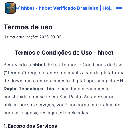
✅ hhbet - hhbet Verificado Brasileiro | Hoje Bônus
Termos de uso
Última atualização: 2026-08-06
Termos e Condições de Uso - hhbet
Bem-vindo à
hhbet
. Estes Termos e Condições de Uso
("Termos") regem o acesso e a utilização da plataforma
de download e entretenimento digital operada pela
HH
Digital Tecnologia Ltda.
, sociedade devidamente
constituída com sede em São Paulo. Ao acessar ou
utilizar nossos serviços, você concorda integralmente
com as disposições aqui estabelecidas.
1. Escopo dos Serviços