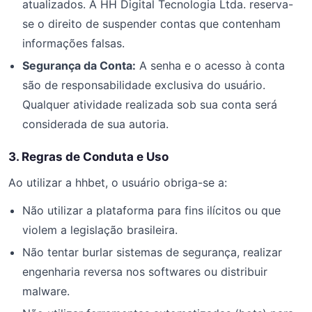
atualizados. A HH Digital Tecnologia Ltda. reserva-
se o direito de suspender contas que contenham
informações falsas.
Segurança da Conta:
A senha e o acesso à conta
são de responsabilidade exclusiva do usuário.
Qualquer atividade realizada sob sua conta será
considerada de sua autoria.
3. Regras de Conduta e Uso
Ao utilizar a hhbet, o usuário obriga-se a:
Não utilizar a plataforma para fins ilícitos ou que
violem a legislação brasileira.
Não tentar burlar sistemas de segurança, realizar
engenharia reversa nos softwares ou distribuir
malware.