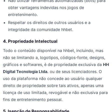
Não utilizar ferramentas automatizadas (bots) para
obter vantagens indevidas nos jogos de
entretenimento.
Respeitar os direitos de outros usuários e a
integridade da comunidade hhbet.
4. Propriedade Intelectual
Todo o conteúdo disponível na hhbet, incluindo, mas
não se limitando a, logotipos, códigos-fonte, designs,
gráficos e softwares, é de propriedade exclusiva da
HH
Digital Tecnologia Ltda.
ou de seus licenciadores. O
uso da plataforma não concede ao usuário qualquer
direito de propriedade sobre tais ativos, apenas uma
licença de uso limitada, revogável e não exclusiva para
fins de entretenimento pessoal.
5. Isenção de Responsabilidade